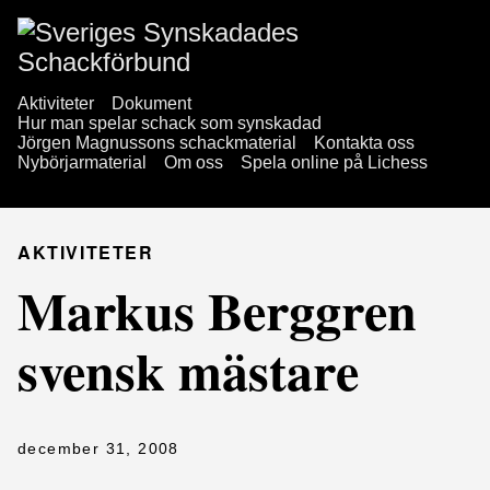
Aktiviteter
Dokument
Hur man spelar schack som synskadad
Jörgen Magnussons schackmaterial
Kontakta oss
Nybörjarmaterial
Om oss
Spela online på Lichess
AKTIVITETER
Markus Berggren
svensk mästare
december 31, 2008