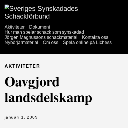
Aktiviteter
Dokument
Hur man spelar schack som synskadad
Jörgen Magnussons schackmaterial
Kontakta oss
Nybörjarmaterial
Om oss
Spela online på Lichess
AKTIVITETER
Oavgjord
landsdelskamp
januari 1, 2009