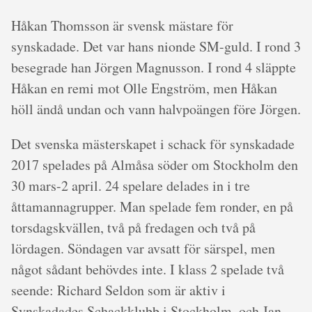
Håkan Thomsson är svensk mästare för
synskadade. Det var hans nionde SM-guld. I rond 3
besegrade han Jörgen Magnusson. I rond 4 släppte
Håkan en remi mot Olle Engström, men Håkan
höll ändå undan och vann halvpoängen före Jörgen.
Det svenska mästerskapet i schack för synskadade
2017 spelades på Almåsa söder om Stockholm den
30 mars-2 april. 24 spelare delades in i tre
åttamannagrupper. Man spelade fem ronder, en på
torsdagskvällen, två på fredagen och två på
lördagen. Söndagen var avsatt för särspel, men
något sådant behövdes inte. I klass 2 spelade två
seende: Richard Seldon som är aktiv i
Synskadades Schackklubb i Stockholm, och Jan