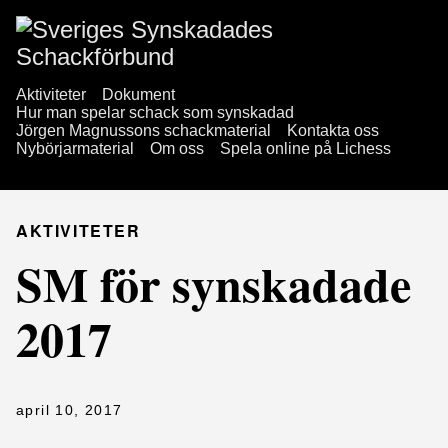
Aktiviteter
Dokument
Hur man spelar schack som synskadad
Jörgen Magnussons schackmaterial
Kontakta oss
Nybörjarmaterial
Om oss
Spela online på Lichess
AKTIVITETER
SM för synskadade
2017
april 10, 2017