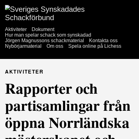
Aktiviteter
Dokument
Hur man spelar schack som synskadad
Jörgen Magnussons schackmaterial
Kontakta oss
Nybörjarmaterial
Om oss
Spela online på Lichess
AKTIVITETER
Rapporter och
partisamlingar från
öppna Norrländska