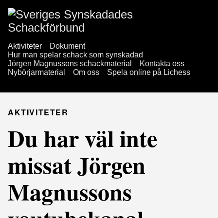
Aktiviteter
Dokument
Hur man spelar schack som synskadad
Jörgen Magnussons schackmaterial
Kontakta oss
Nybörjarmaterial
Om oss
Spela online på Lichess
AKTIVITETER
Du har väl inte
missat Jörgen
Magnussons