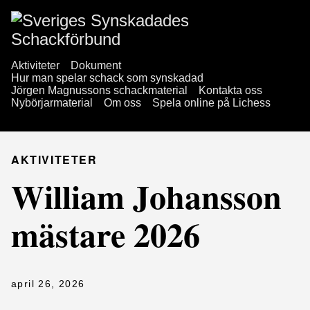
Aktiviteter
Dokument
Hur man spelar schack som synskadad
Jörgen Magnussons schackmaterial
Kontakta oss
Nybörjarmaterial
Om oss
Spela online på Lichess
AKTIVITETER
William Johansson
mästare 2026
april 26, 2026